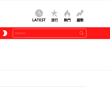
LATEST
流行
熱門
趨勢
Search
SWITCH
for:
SKIN