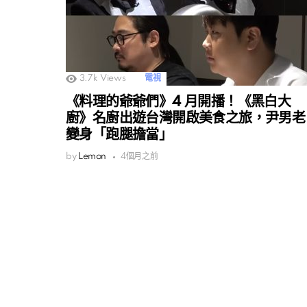
3.7k
Views
電視
《料理的爺爺們》4 月開播！《黑白大
廚》名廚出遊台灣開啟美食之旅，尹男老
變身「跑腿擔當」
by
Lemon
4個月之前