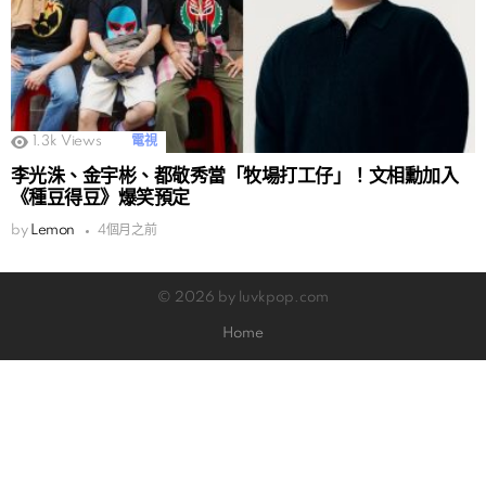
1.3k
Views
電視
李光洙、金宇彬、都敬秀當「牧場打工仔」！文相勳加入
《種豆得豆》爆笑預定
by
Lemon
4個月之前
© 2026 by luvkpop.com
Home