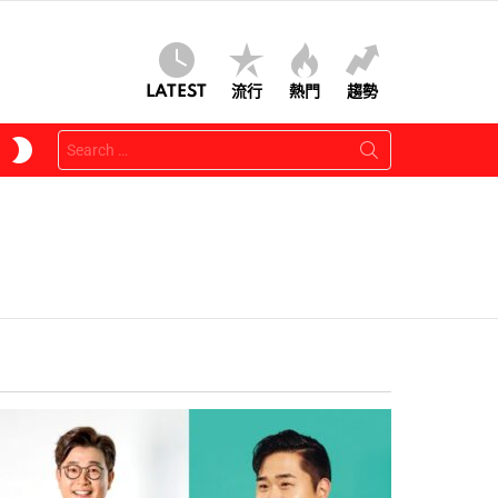
LATEST
流行
熱門
趨勢
Search
SWITCH
for:
SKIN