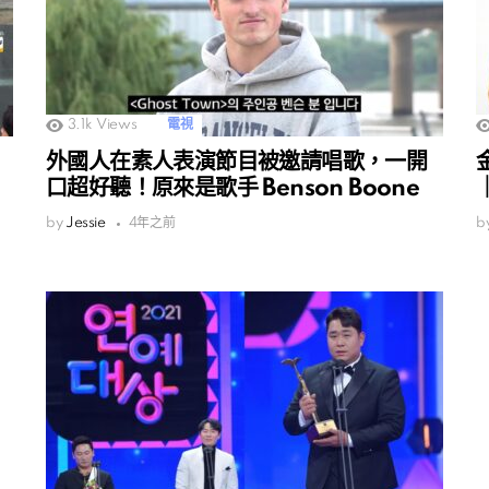
3.1k
Views
電視
外國人在素人表演節目被邀請唱歌，一開
口超好聽！原來是歌手 Benson Boone
by
Jessie
4年之前
b