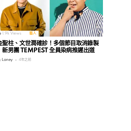
1.9k
Views
藝人
金聖柱、文世潤確診！多個節目取消錄製
｜新男團 TEMPEST 全員染病推遲出道
y
Laney
4年之前