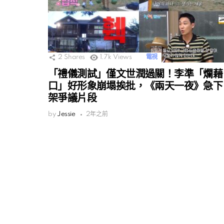
2
Shares
1.7k
Views
電視
「禮儀測試」僅文世潤過關！李準「爛藉
口」好形象崩塌挨批，《兩天一夜》急下
架爭議片段
by
Jessie
2年之前