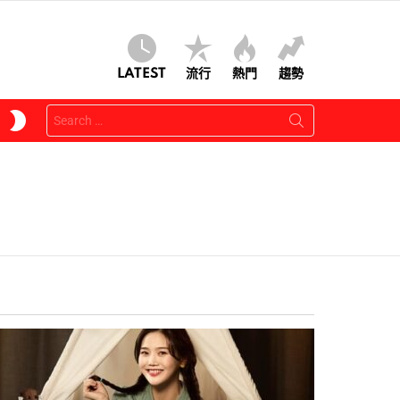
LATEST
流行
熱門
趨勢
Search
SWITCH
for:
SKIN