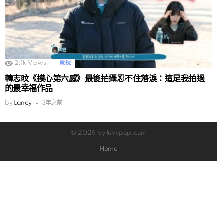
2.1k
Views
電視
韓志旼《摸心第六感》最後拍攝忍不住落淚：這是我拍過
的最幸福作品
by
Laney
3年之前
© 2026 by luvkpop.com
Home