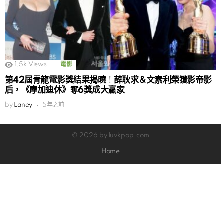
1.5k
Views
電影
第42屆青龍電影獎結果揭曉！薛耿求＆文素利榮獲影帝影
后，《摩加迪休》奪6獎成大嬴家
by
Laney
5年之前
© 2026 by luvkpop.com
Home