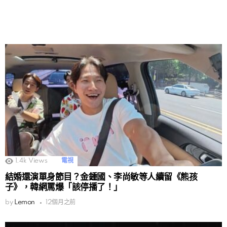
1.4k
Views
電視
結婚還演單身節目？金鍾國、李尚敏等人續留《熊孩
子》，韓網罵爆「該停播了！」
by
Lemon
12個月之前