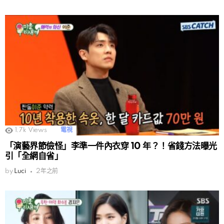
1.7k
Views
電視
「演藝界節儉怪」李準一件內衣穿 10 年？！省錢方法曝光
引「全網自省」
by
Luci
2年之前