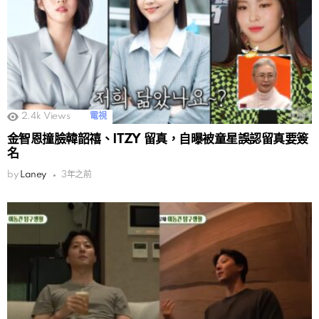
2.4k
Views
電視
金智恩撞臉韓韶禧、ITZY 留真，自曝被童星誤認留真要簽
名
by
Laney
3年之前