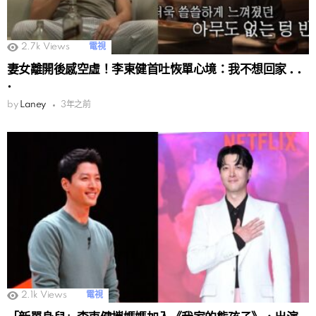
2.7k
Views
電視
妻女離開後感空虛！李東健首吐恢單心境：我不想回家 . .
.
by
Laney
3年之前
2.1k
Views
電視