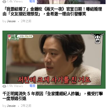
1.4k
Views
電視
「我要結婚了」金鍾旼《兩天一夜》官宣日期！曝結婚理
由「女友接近理想型」，金希澈一理由引發爆笑
by
Jessie
2年之前
1.9k
Views
電視
千正明揭消失 5 年原因「全家遭經紀人詐騙」，備受打擊
一度想過引退
by
Jessie
2年之前