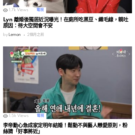
1.7k
Views
電視
Lyn 離婚後獨居近況曝光！在廁所吃黑豆、織毛線，親吐
原因：待大空間會不安
by
Lemon
2個月之前
1.5k
Views
電視
李帝勳心急成家定明年結婚！鬆動不與藝人戀愛原則，粉
絲猜「好事將近」