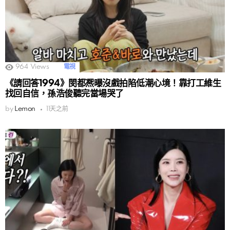
964
Views
電視
《請回答1994》閔都凞曝沒戲拍陷低潮心境！靠打工維生
找回自信，孫浩俊聽完當場哭了
by
Lemon
11天之前