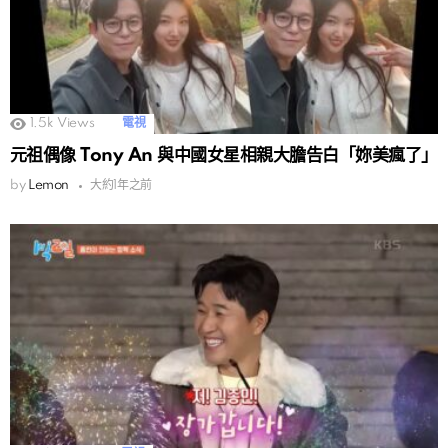
1.5k
Views
電視
元祖偶像 Tony An 與中國女星相親大膽告白「妳美瘋了」
by
Lemon
大約1年之前