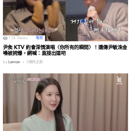
1.5k
Views
電視
尹矦 KTV 約會深情演唱〈你所有的瞬間〉！遺傳尹敏洙金
嗓被誇爆，網喊：直接出道吧
by
Lemon
5個月之前