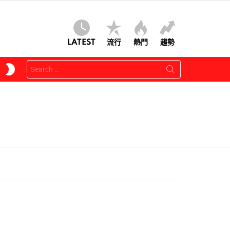
LATEST
流行
熱門
趨勢
Search
SWITCH
for:
SKIN