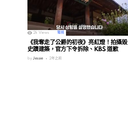
2k
Views
電視
《我奪走了公爵的初夜》亮紅燈！拍攝毀
史蹟建築，官方下令拆除、KBS 道歉
by
Jessie
2年之前