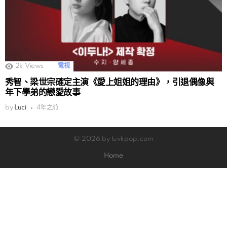
2k
Views
電視
秀智、梁世宗確定主演《愛上姐姐的理由》，引退偶像與
年下學弟的戀愛故事
by
Luci
4年之前
© 2026 by luvkpop.com
Home