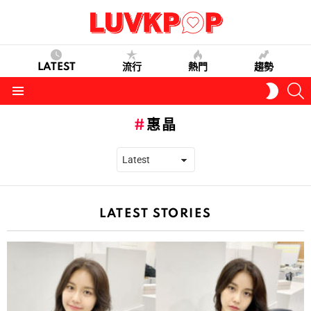
LATEST
流行
熱門
趨勢
S
SWITC
SKIN
Menu
惠晶
LATEST STORIES