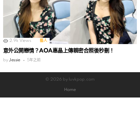
2.9k
Views
藝人
意外公開戀情？AOA惠晶上傳親密合照後秒刪！
by
Jessie
5年之前
© 2026 by luvkpop.com
Home