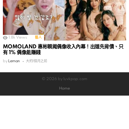
1.8k
Views
藝人
MOMOLAND 惠彬親揭偶像收入內幕！出道先背債、只
有 1% 偶像能賺錢
by
Lemon
大約1個月之前
© 2026 by luvkpop.com
Home