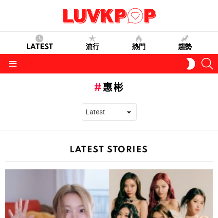
LATEST
流行
熱門
趨勢
S
SWITC
SKIN
Menu
惠彬
LATEST STORIES