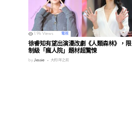
1.9k
Views
電視
徐睿知有望出演漫改劇《人類森林》，限
制級「瘋人院」題材超驚悚
by
Jessie
大約1年之前