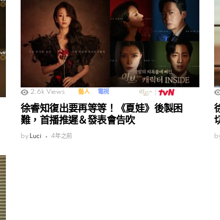
2.6k
Views
藝人
電視
徐睿知復出要再等等！《夏娃》後製困
難，首播推遲＆發表會告吹
by
Luci
4年之前
b