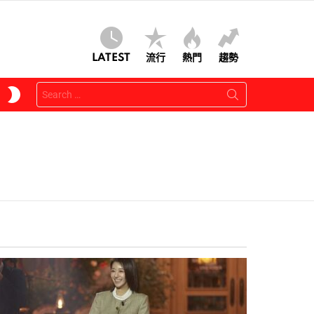
LATEST
流行
熱門
趨勢
Search
SWITCH
for:
SKIN