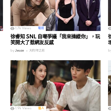
1.7k
Views
電視
徐睿知 SNL 自嘲爭議「我來操縱你」，玩
笑開大了惹網友反感
by
Jessie
大約1年之前
b
1.9k
Views
藝人