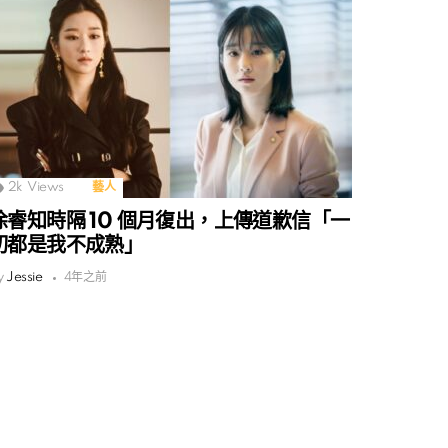
2k
Views
藝人
徐睿知時隔 10 個月復出，上傳道歉信「一
切都是我不成熟」
y
Jessie
4年之前