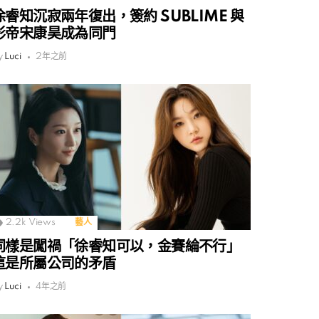
徐睿知沉寂兩年復出，簽約 SUBLIME 與
影帝宋康昊成為同門
y
Luci
2年之前
2.2k
Views
藝人
同樣是闖禍「徐睿知可以，金賽綸不行」
這是所屬公司的矛盾
y
Luci
4年之前