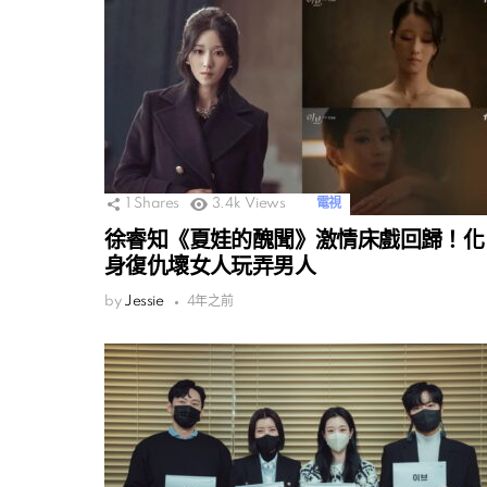
1
Shares
3.4k
Views
電視
徐睿知《夏娃的醜聞》激情床戲回歸！化
身復仇壞女人玩弄男人
by
Jessie
4年之前