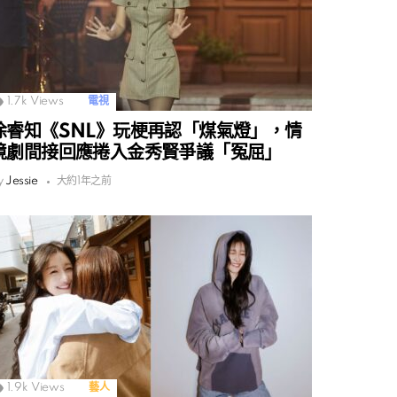
1.7k
Views
電視
徐睿知《SNL》玩梗再認「煤氣燈」，情
境劇間接回應捲入金秀賢爭議「冤屈」
y
Jessie
大約1年之前
1.9k
Views
藝人