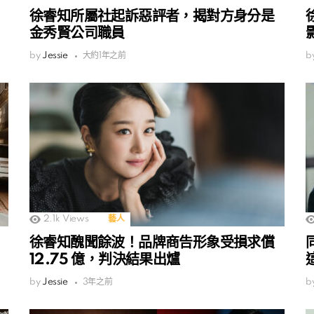
徐睿知所屬社起訴惡評者，揭對方身分是
金秀賢公司職員
by
Jessie
大約1年之前
b
2.1k
Views
藝人
徐睿知醜聞餘波！品牌商告形象受損求償
12.75 億，判決結果出爐
by
Jessie
3年之前
b