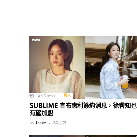
1.2k
Views
藝人
SUBLIME 宣布惠利簽約消息，徐睿知也
有望加盟
by
Jessie
2年之前