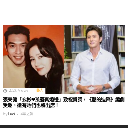
2.2k
Views
藝人
張東健「玄彬❤孫藝真婚禮」致祝賀詞，《愛的迫降》編劇
受邀，還有她們也將出席！
by
Luci
4年之前