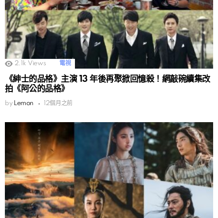
2.1k
Views
電視
《紳士的品格》主演 13 年後再聚掀回憶殺！網敲碗續集改
拍《阿公的品格》
by
Lemon
12個月之前