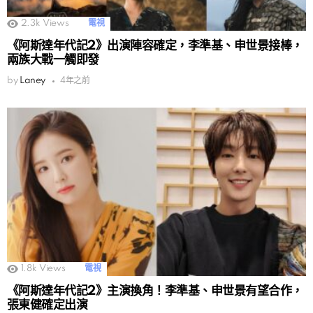
2.3k
Views
電視
《阿斯達年代記2》出演陣容確定，李準基、申世景接棒，
兩族大戰一觸即發
by
Laney
4年之前
1.8k
Views
電視
《阿斯達年代記2》主演換角！李準基、申世景有望合作，
張東健確定出演