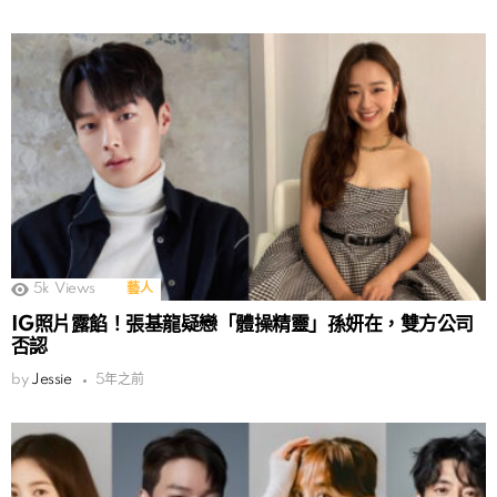
5k
Views
藝人
IG照片露餡！張基龍疑戀「體操精靈」孫妍在，雙方公司
否認
by
Jessie
5年之前