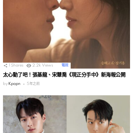
1
Shares
2.2k
Views
電視
太心動了吧！張基龍、宋慧喬《現正分手中》新海報公開
by
Kpopn
5年之前