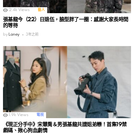
2.4k
Views
藝人
張基龍今（22）日退伍，臉型胖了一圈：感謝大家長時間
的等待
by
Laney
3年之前
1.9k
Views
電視
《現正分手中》宋慧喬＆男張基龍共譜姐弟戀！首集19禁
戲碼、揪心狗血劇情