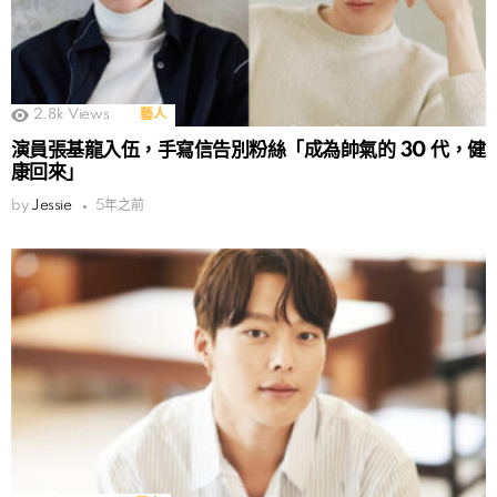
2.8k
Views
藝人
演員張基龍入伍，手寫信告別粉絲「成為帥氣的 30 代，健
康回來」
by
Jessie
5年之前