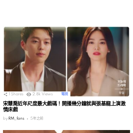
1
Shares
2.8k
Views
電視
宋慧喬近年尺度最大戲碼！開播幾分鐘就與張基龍上演激
情床戲
by
RM_fans
5年之前