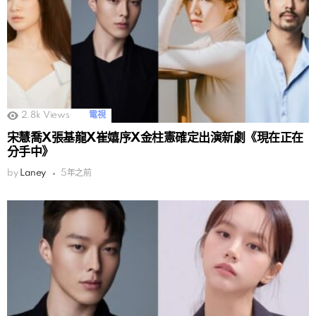
2.8k
Views
電視
宋慧喬X張基龍X崔嬉序X金柱憲確定出演新劇《現在正在
分手中》
by
Laney
5年之前