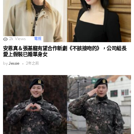
2k
Views
電視
安恩真＆張基龍有望合作新劇《不該接吻的》，公司組長
愛上假裝已婚單身女
by
Jessie
2年之前