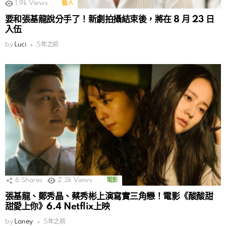
1.9k
Views
藝人
要和張基龍說分手了！新劇拍攝結束後，將在 8 月 23 日
入伍
by
Luci
5年之前
6
Shares
2.3k
Views
電影
張基龍、鄭秀晶、蔡秀彬上演寫實三角戀！電影《酸酸甜
甜愛上你》6.4 Netflix上映
by
Laney
5年之前