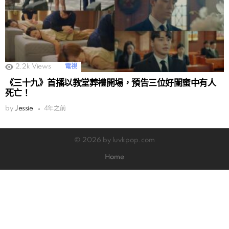
2.2k
Views
電視
《三十九》首播以教堂葬禮開場，預告三位好閨蜜中有人
死亡！
by
Jessie
4年之前
© 2026 by luvkpop.com
Home