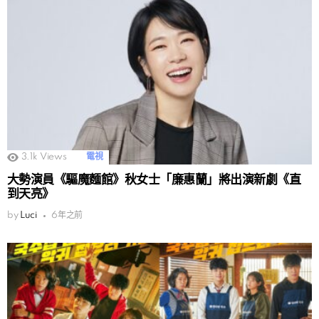
3.1k
Views
電視
大勢演員《驅魔麵館》秋女士「廉惠蘭」將出演新劇《直
到天亮》
by
Luci
6年之前