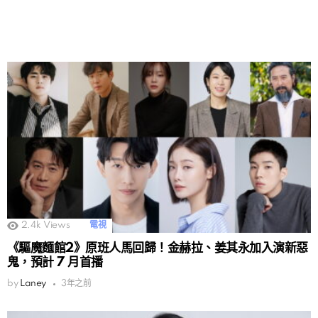
2.4k
Views
電視
《驅魔麵館2》原班人馬回歸！金赫拉、姜其永加入演新惡
鬼，預計 7 月首播
by
Laney
3年之前