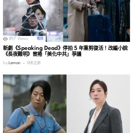
897
Views
電視
新劇《Speaking Dead》停拍 5 年重剪復活！改編小說
《長夜難明》曾捲「美化中共」爭議
by
Lemon
18天之前