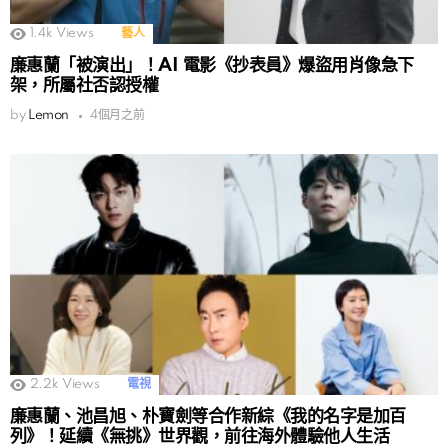
1.4k
Views
藝人
廉惠蘭「被演出」！AI 電影《抄表員》爆盜用肖像急下
架，所屬社否認授權
by
Lemon
4個月之前
2.2k
Views
電視
廉惠蘭、池昌旭、朴寶劍等合作新綜《我的名字是加百
列》！延續《無挑》世界觀，前往海外體驗他人生活