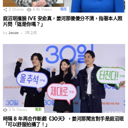
2
Shares
4.8k
Views
電視
庭沼珉撞臉 IVE 安俞真，姜河那傻傻分不清，指著本人照
片問「這是你嗎？」
by
Jessie
3年之前
2.1k
Views
電影
時隔 8 年再合作新戲《30天》，姜河那聞言對手是庭沼珉
「可以舒服拍攝了！」