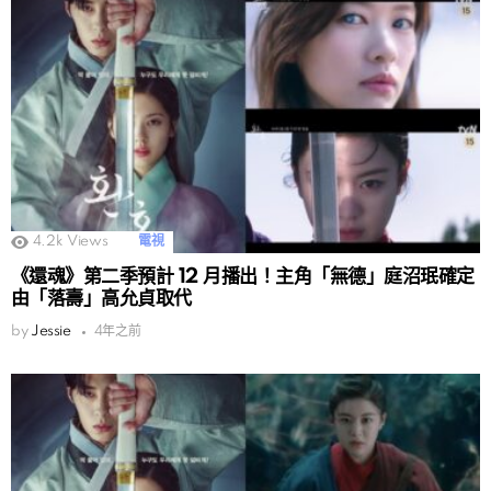
4.2k
Views
電視
《還魂》第二季預計 12 月播出！主角「無德」庭沼珉確定
由「落壽」高允貞取代
by
Jessie
4年之前