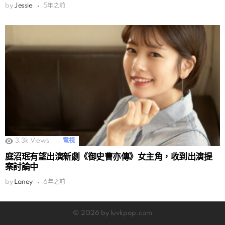
by
Jessie
5年之前
3.3k
Views
電視
庭沼珉有望出演新劇《御史曹亦傳》女主角，收到出演提
案討論中
by
Laney
6年之前
© 2026 by luvkpop.com