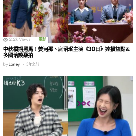
2.2k
Views
電影
中秋檔期黑馬！姜河那、庭沼珉主演《30日》達損益點＆
多國洽談翻拍
by
Laney
3年之前