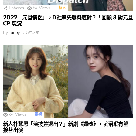
1
Shares
5k
Views
藝人
2022「元旦情侶」，D社率先爆料這對？！回顧 8 對元旦
CP 現況
by
Laney
5年之前
6k
Views
電視
新人朴慧恩「演技差退出？」新劇《還魂》，庭沼珉有望
接替出演