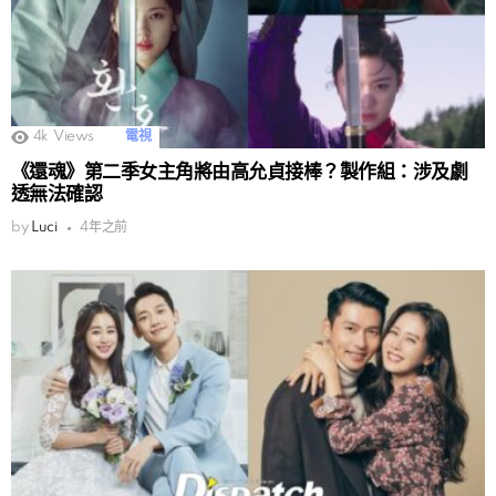
4k
Views
電視
《還魂》第二季女主角將由高允貞接棒？製作組：涉及劇
透無法確認
by
Luci
4年之前