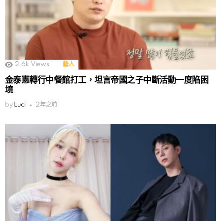
2.6k
Views
藝人
金泰憲轉行中餐館打工，坦言帝國之子中斷活動一度陷困
境
by
Luci
2年之前