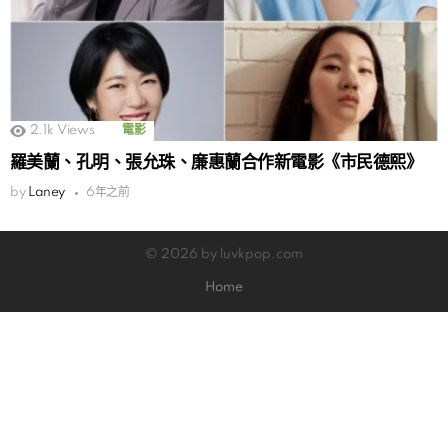
2.1k
Views
電影
羅美蘭、孔明、張允珠、廉惠蘭合作新電影《市民德熙》
by
Laney
6年之前
© 2026 by luvkpop.com
Home