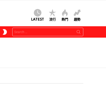
LATEST
流行
熱門
趨勢
Search
SWITCH
for:
SKIN