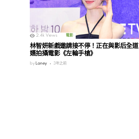
2.4k
Views
電影
林智妍新戲邀請接不停！正在與影后全道
嬿拍攝電影《左輪手槍》
by
Laney
3年之前