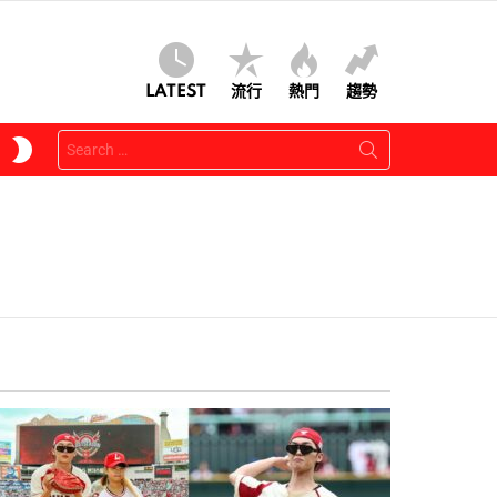
LATEST
流行
熱門
趨勢
Search
SWITCH
for:
SKIN