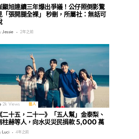
崔顯旭連續三年爆出爭議！公仔照倒影驚
見「張開腿全裸」 秒刪，所屬社：無話可
說
y
Jessie
2年之前
2k
Views
藝人
《二十五，二十一》「五人幫」金泰梨、
南柱赫等人，向水災災民捐款 5,000 萬
y
Luci
4年之前