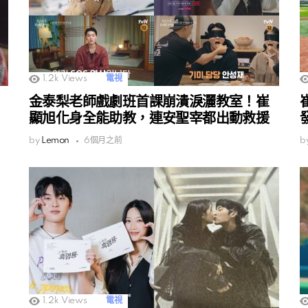
1.2k
Views
電視
金泰梨老師戲劇班首課崩潰淚灑教室！崔
顯旭化身全能助教，連安聖宰都出動救援
by
Lemon
6個月之前
b
1.2k
Views
電視