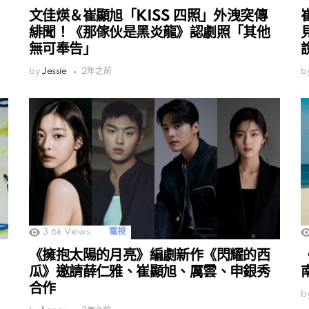
文佳煐＆崔顯旭「KISS 四照」外洩突傳
緋聞！《那傢伙是黑炎龍》認劇照「其他
無可奉告」
by
Jessie
2年之前
b
3.6k
Views
電視
《擁抱太陽的月亮》編劇新作《閃耀的西
瓜》邀請薛仁雅、崔顯旭、厲雲、申銀秀
合作
b