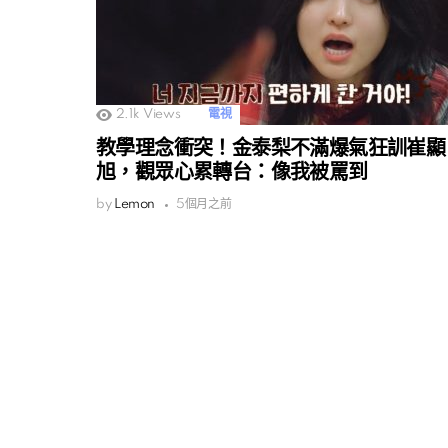
2.1k
Views
電視
教學理念衝突！金泰梨不滿爆氣狂訓崔顯
旭，觀眾心累轉台：像我被罵到
by
Lemon
5個月之前