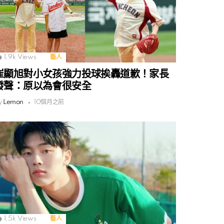
1.9k
Views
藝人
崔顯旭對小女孩強力投球挨轟道歉！家長
發聲：原以為會很安全
y
Lemon
10個月之前
1.5k
Views
藝人