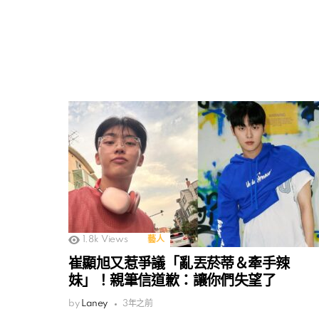
1.8k
Views
藝人
崔顯旭又惹爭議「亂丟菸蒂＆牽手辣
妹」！親筆信道歉：讓你們失望了
by
Laney
3年之前