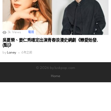
3k
Views
電視
吳夏榮、姜仁秀確定出演青春浪漫史網劇《戀愛始發.
(點)》
by
Laney
6年之前
© 2026 by luvkpop.com
Home