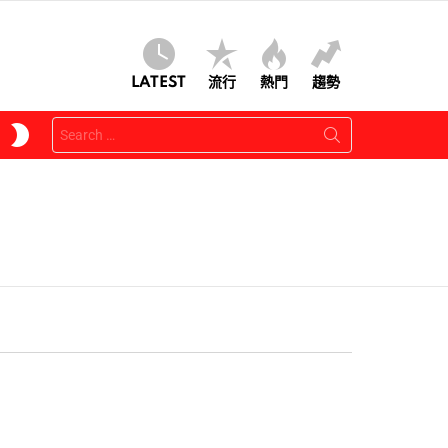
LATEST
流行
熱門
趨勢
Search
SWITCH
for:
SKIN