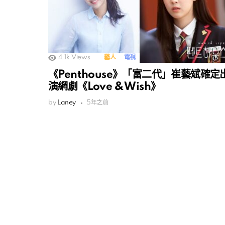
4.1k
Views
藝人
電視
《Penthouse》「富二代」崔藝斌確定
演網劇《Love & Wish》
by
Laney
5年之前