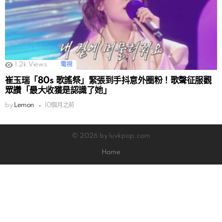
1.2k
Views
電視
崔玉瑞「80s 歌謠祭」緊張到手抖意外圈粉！歌聲征服觀
眾讚「最大收獲是認識了她」
by
Lemon
10個月之前
© 2026 by luvkpop.com
Home