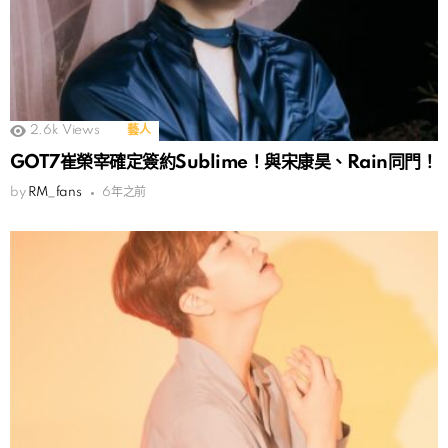
2.6k
Views
藝人
GOT7崔榮宰確定簽約Sublime！與宋康昊、Rain同門！
by
RM_fans
6年之前