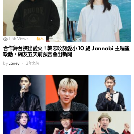
1.5k
Views
藝人
合作舞台擦出愛火！韓志旼認愛小 10 歲 Jannabi 主唱崔
政勳，網友五天前預言會出新聞
by
Laney
2年之前