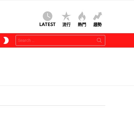
LATEST
流行
熱門
趨勢
Search
SWITCH
for:
SKIN