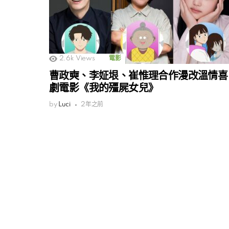
2.6k
Views
電影
曹政奭、李姃垠、崔惟理合作漫改溫情喜
劇電影《我的殭屍女兒》
by
Luci
2年之前