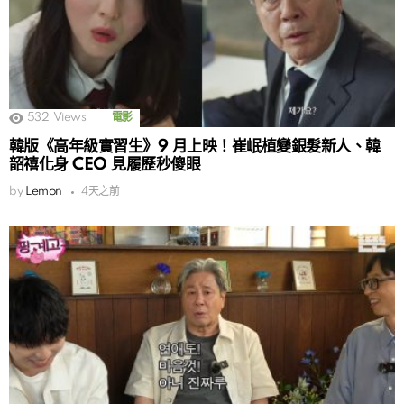
532
Views
電影
韓版《高年級實習生》9 月上映！崔岷植變銀髮新人、韓
韶禧化身 CEO 見履歷秒傻眼
by
Lemon
4天之前