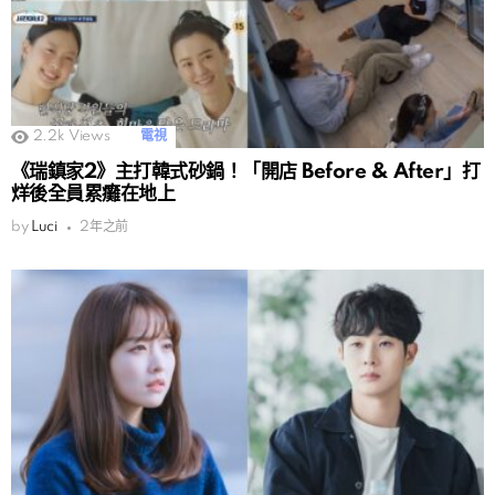
2.2k
Views
電視
《瑞鎮家2》主打韓式砂鍋！「開店 Before & After」打
烊後全員累癱在地上
by
Luci
2年之前