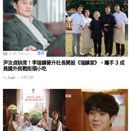
2.6k
Views
電視
尹汝貞缺席！李瑞鎮晉升社長開設《瑞鎮家》，攜手 3 成
員國外挑戰街頭小吃
by
Luci
4年之前