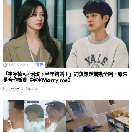
1.6k
Views
電視
「崔宇植♥庭沼玟下半年結婚！」釣魚標題驚動全網，原來
是合作新劇《宇宙Marry me》
by
Jessie
2年之前