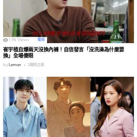
1.9k
Views
電視
崔宇植自爆兩天沒換內褲！自信發言「沒洗澡為什麼要
換」全場傻眼
by
Lemon
3個月之前