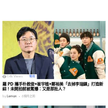
1.4k
Views
電視
羅 PD 攜手朴敘俊×崔宇植×鄭裕美「去掉李瑞鎮」打造新
綜！未開拍就被罵爆：又是那批人？
by
Lemon
6個月之前