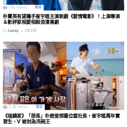
1.6k
Views
電視
朴寶英有望攜手崔宇植主演新劇《愛情電影》！上演導演
＆影評家相愛相殺浪漫喜劇
by
Laney
3年之前
2.3k
Views
電視
《瑞鎮家》「部長」朴敘俊想篡位當社長，崔宇植萬年實
習生、V 被封為洗碗王