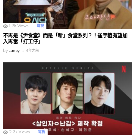
1.9k
Views
電視
不再是《尹食堂》而是「新」食堂系列？！崔宇植有望加
入再當「打工仔」
by
Laney
4年之前
2.3k
Views
電視