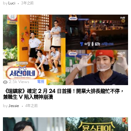
by
Luci
3年之前
2.5k
Views
電視
《瑞鎮家》確定 2 月 24 日首播！開業大排長龍忙不停，
兼職生 V 陷入精神崩潰
by
Jessie
4年之前