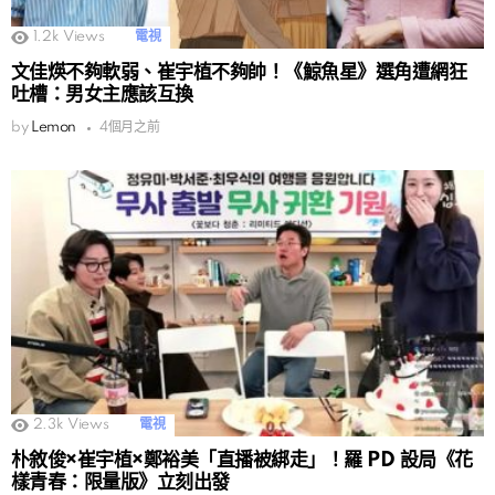
1.2k
Views
電視
文佳煐不夠軟弱、崔宇植不夠帥！《鯨魚星》選角遭網狂
吐槽：男女主應該互換
by
Lemon
4個月之前
2.3k
Views
電視
朴敘俊×崔宇植×鄭裕美「直播被綁走」！羅 PD 設局《花
樣青春：限量版》立刻出發