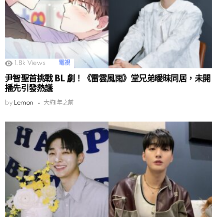
1.8k
Views
電視
尹智聖首挑戰 BL 劇！《雷雲風雨》堂兄弟曖昧同居，未開
播先引發熱議
by
Lemon
大約1年之前