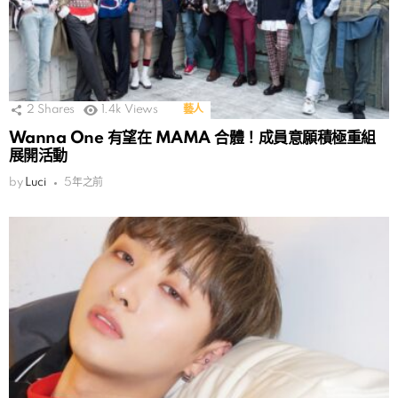
2
Shares
1.4k
Views
藝人
Wanna One 有望在 MAMA 合體！成員意願積極重組
展開活動
by
Luci
5年之前