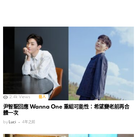
2.4k
Views
藝人
尹智聖回應 Wanna One 重組可能性：希望變老前再合
體一次
by
Luci
4年之前