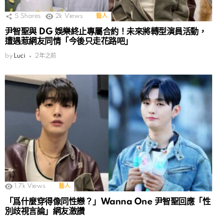
5
Shares
2k
Views
藝人
尹智聖與 DG 娛樂終止專屬合約！未來將轉型演員活動，
遭遇惹網友同情「今後只走花路吧」
by
Luci
2年之前
1.7k
Views
藝人
「爲什麼穿得像同性戀？」Wanna One 尹智聖回應「性
別歧視言論」網友激讚