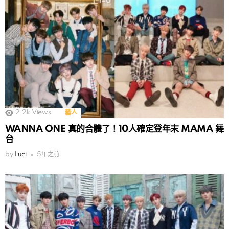
2.2k
Views
藝人
WANNA ONE 真的合體了！10人確定登年末 MAMA 舞
台
by
Luci
5年之前