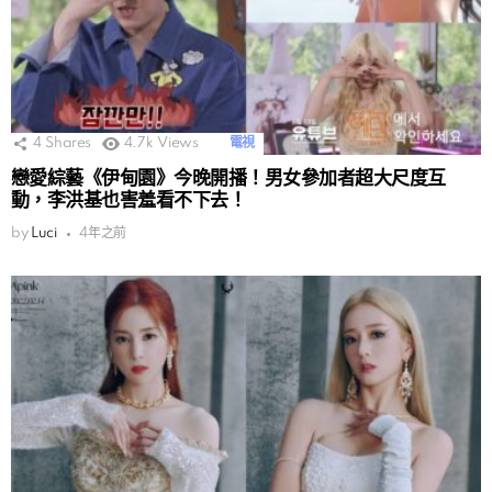
4
Shares
4.7k
Views
電視
戀愛綜藝《伊甸園》今晚開播！男女參加者超大尺度互
動，李洪基也害羞看不下去！
by
Luci
4年之前