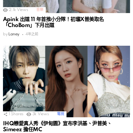
2.1k
Views
音樂
Apink 出道 11 年首推小分隊！初瓏X普美取名
「ChoBom」下月出道
by
Laney
4年之前
1
Shares
3k
Views
電視
IHQ戀愛真人秀《伊甸園》宣布李洪基、尹普美、
Simeez 擔任MC