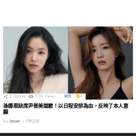
2
Shares
5.9k
Views
綜合
藝人
孫娜恩缺席尹普美道歉！以日程安排為由，反映了本人意
願
by
Jessie
5年之前