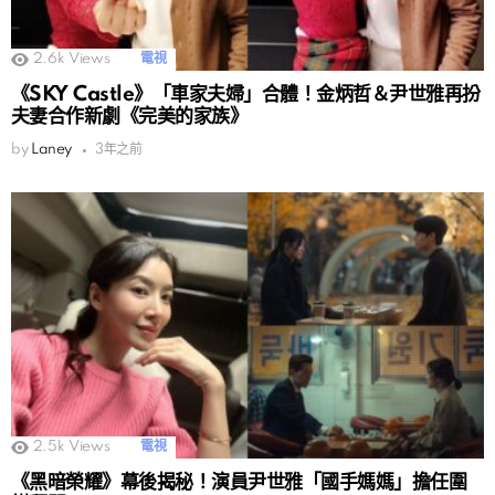
2.6k
Views
電視
《SKY Castle》「車家夫婦」合體！金炳哲＆尹世雅再扮
夫妻合作新劇《完美的家族》
by
Laney
3年之前
2.5k
Views
電視
《黑暗榮耀》幕後揭秘！演員尹世雅「國手媽媽」擔任圍