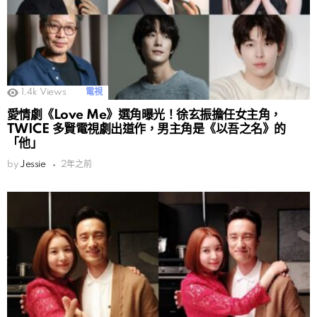
1.4k
Views
電視
愛情劇《Love Me》選角曝光！徐玄振擔任女主角，
TWICE 多賢電視劇出道作，男主角是《以吾之名》的
「他」
by
Jessie
2年之前