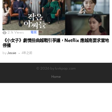
2.1k
Views
電視
《小女子》劇情扭曲越戰引爭議，Netflix 應越南要求當地
停播
by
Jessie
4年之前
© 2026 by luvkpop.com
Home