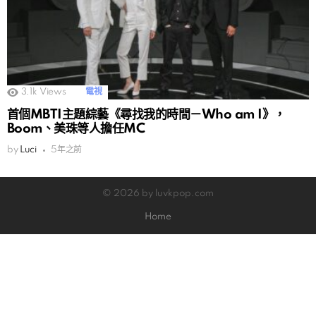
3.1k
Views
電視
首個MBTI主題綜藝《尋找我的時間－Who am I》，
Boom、美珠等人擔任MC
by
Luci
5年之前
© 2026 by luvkpop.com
Home