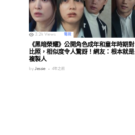
3.2k
Views
電視
《黑暗榮耀》公開角色成年和童年時期對
比照，相似度令人驚訝！網友：根本就是
複製人
by
Jessie
4年之前