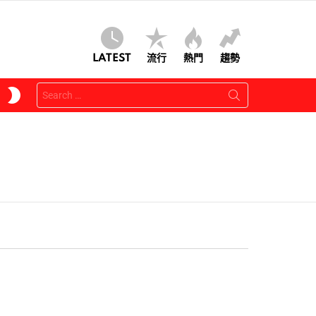
LATEST
流行
熱門
趨勢
Search
SWITCH
for:
SKIN