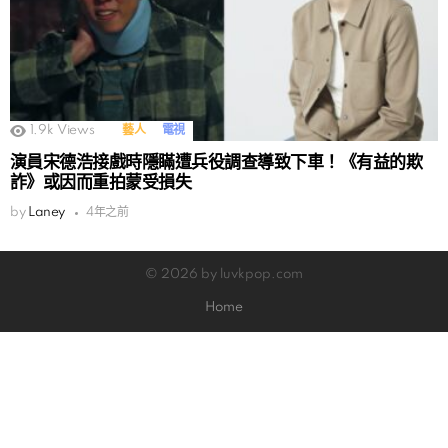
1.9k
Views
藝人
電視
演員宋德浩接戲時隱瞞遭兵役調查導致下車！《有益的欺
詐》或因而重拍蒙受損失
by
Laney
4年之前
© 2026 by luvkpop.com
Home