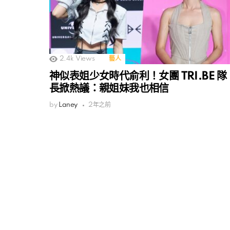
2.4k
Views
藝人
神似表姐少女時代俞利！女團 TRI.BE 隊
長掀熱議：親姐妹我也相信
by
Laney
2年之前