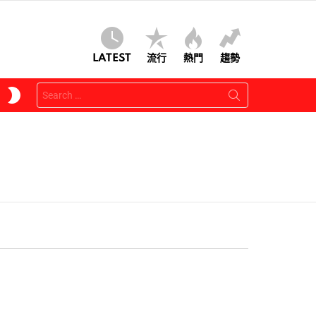
LATEST
流行
熱門
趨勢
Search
SWITCH
for:
SKIN