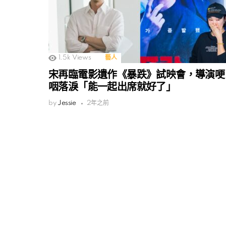
1.5k
Views
藝人
宋再臨電影遺作《暴跌》試映會，導演哽
咽落淚「能一起出席就好了」
by
Jessie
2年之前