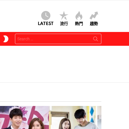
LATEST
流行
熱門
趨勢
Search
SWITCH
for:
SKIN