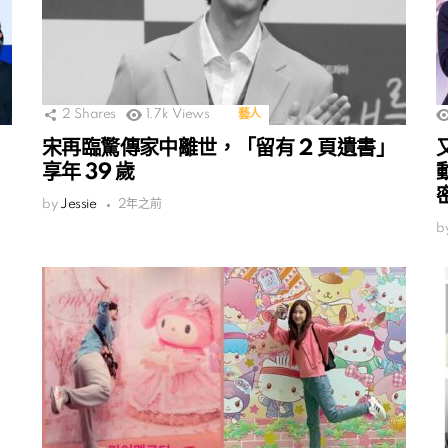
2
Shares
1.7k
Views
藝人
宋再臨驚傳家中離世，「留有 2 頁遺書」
享年 39 歲
by
Jessie
2年之前
b