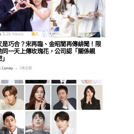
2.2k
Views
藝人
又是巧合？宋再臨、金昭誾再傳緋聞！限
動同一天上傳玫瑰花，公司認「關係親
密」
y
Laney
3年之前