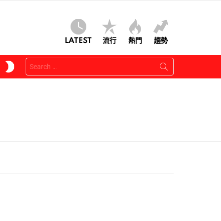
LATEST
流行
熱門
趨勢
Search
SWITCH
for:
SKIN