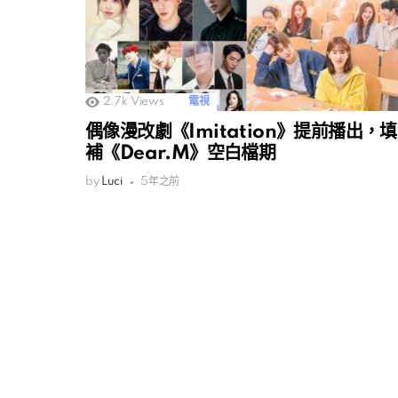
2.7k
Views
電視
偶像漫改劇《Imitation》提前播出，填
補《Dear.M》空白檔期
by
Luci
5年之前