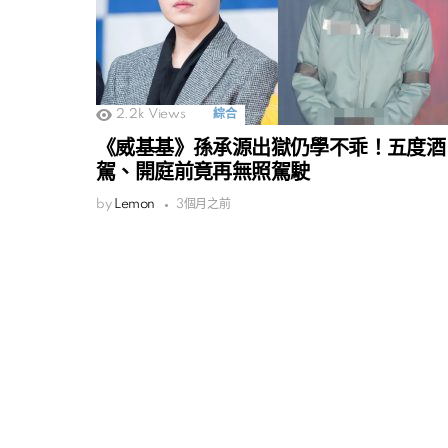
2.2k
Views
綜合
《威基基》孫承源出獄仍學不乖！五度酒
駕、開庭前竟再無照駕駛
by
Lemon
3個月之前