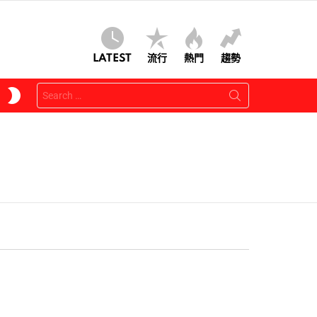
LATEST
流行
熱門
趨勢
Search
SWITCH
for:
SKIN