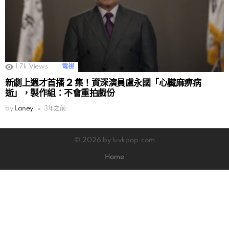
1.7k
Views
電視
新劇上週才首播 2 集！資深演員盧永國「心臟麻痹病
逝」，製作組：不會重拍戲份
by
Laney
3年之前
© 2026 by luvkpop.com
Home