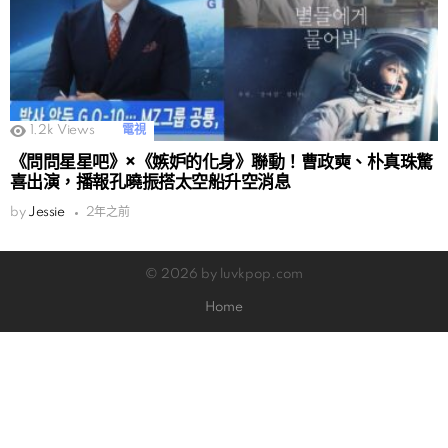
1.2k
Views
電視
《問問星星吧》×《嫉妒的化身》聯動！曹政奭、朴真珠驚
喜出演，播報孔曉振搭太空船升空消息
by
Jessie
2年之前
© 2026 by luvkpop.com
Home