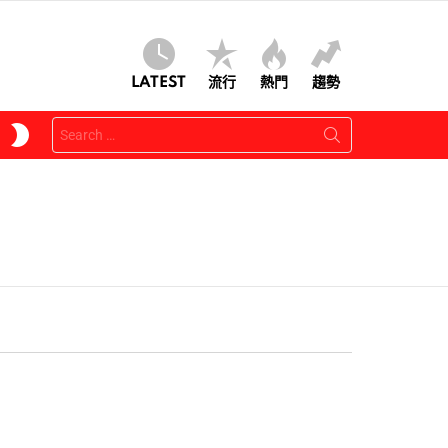
LATEST
流行
熱門
趨勢
Search
SWITCH
for:
SKIN