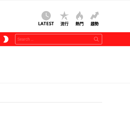
LATEST
流行
熱門
趨勢
Search
SWITCH
for:
SKIN