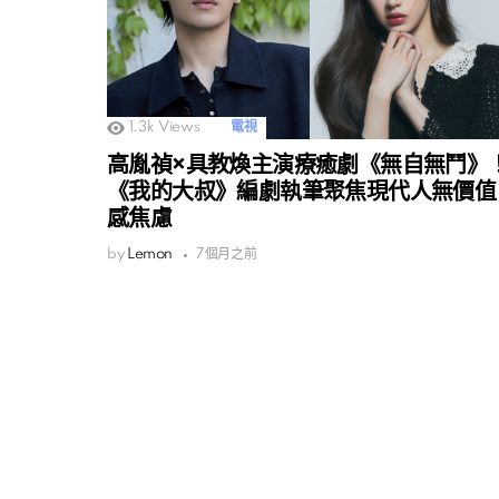
1.3k
Views
電視
高胤禎×具教煥主演療癒劇《無自無鬥》
《我的大叔》編劇執筆聚焦現代人無價值
感焦慮
by
Lemon
7個月之前