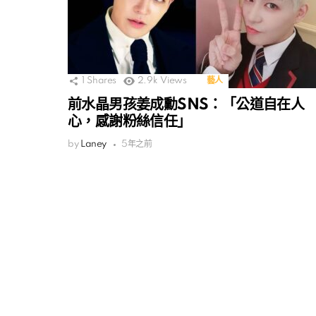
1
Shares
2.9k
Views
藝人
前水晶男孩姜成勳SNS：「公道自在人
心，感謝粉絲信任」
by
Laney
5年之前