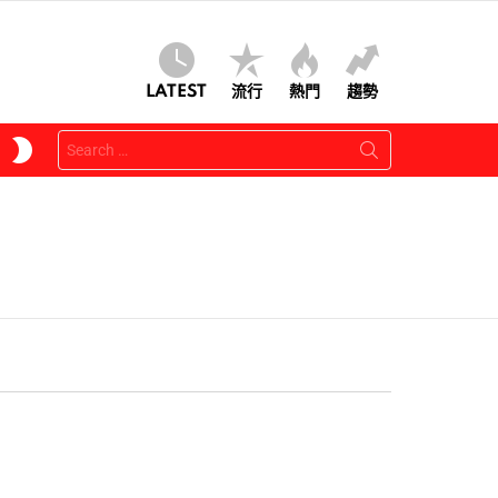
LATEST
流行
熱門
趨勢
Search
SWITCH
for:
SKIN