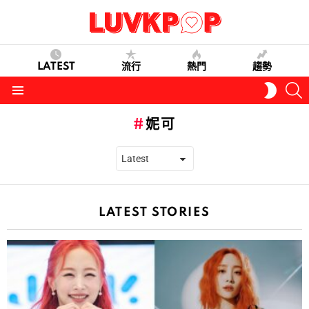
LATEST
流行
熱門
趨勢
S
SWITC
SKIN
Menu
妮可
LATEST STORIES