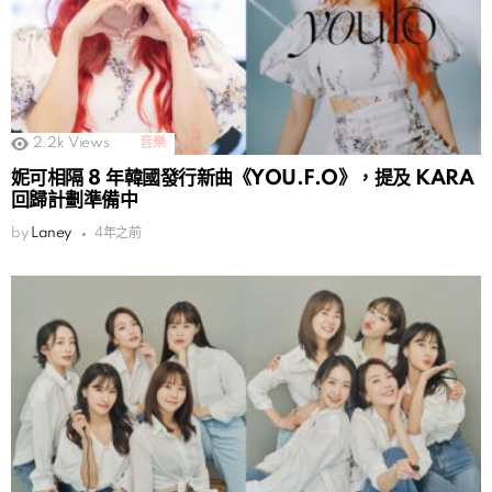
2.2k
Views
音樂
妮可相隔 8 年韓國發行新曲《YOU.F.O》，提及 KARA
回歸計劃準備中
by
Laney
4年之前