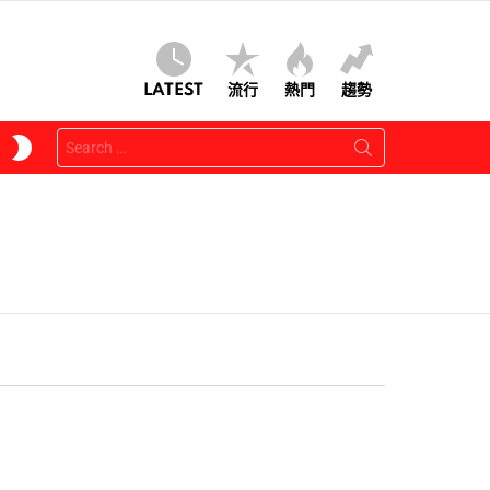
LATEST
流行
熱門
趨勢
Search
SWITCH
for:
SKIN