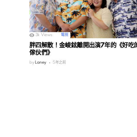
3k
Views
電視
胖四解散！金峻鉉離開出演7年的《好吃
傢伙們》
by
Laney
5年之前