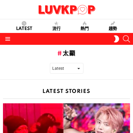
LATEST
流行
熱門
趨勢
S
SWITC
SKIN
Menu
太顯
LATEST STORIES