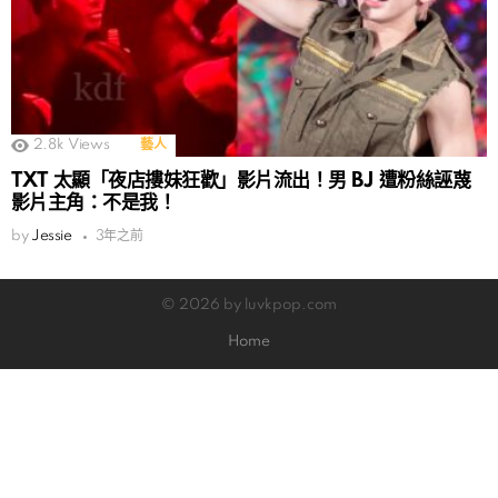
2.8k
Views
藝人
TXT 太顯「夜店摟妹狂歡」影片流出！男 BJ 遭粉絲誣蔑
影片主角：不是我！
by
Jessie
3年之前
© 2026 by luvkpop.com
Home