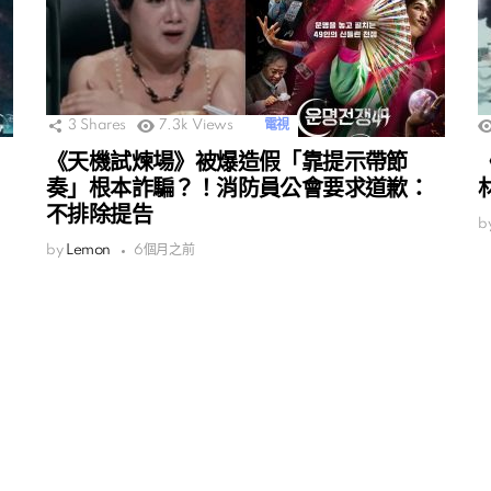
3
Shares
7.3k
Views
電視
《天機試煉場》被爆造假「靠提示帶節
奏」根本詐騙？！消防員公會要求道歉：
不排除提告
b
by
Lemon
6個月之前