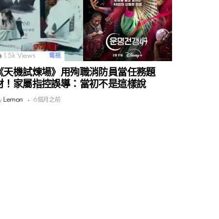
1.5k
Views
電視
《天機試煉場》用殉職消防員當任務題
材！家屬指控誤導：當初不是這樣說
y
Lemon
6個月之前