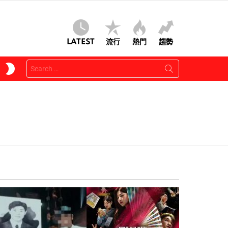
LATEST
流行
熱門
趨勢
Search
SWITCH
for:
SKIN