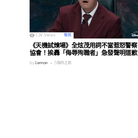
1.3k
Views
電視
《天機試煉場》全炫茂用詞不當惹怒警察
協會！挨轟「侮辱殉職者」急發聲明道歉
by
Lemon
5個月之前